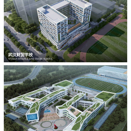
武汉财贸学校
WUHAN FINANCE AND TRADE SCHOOL